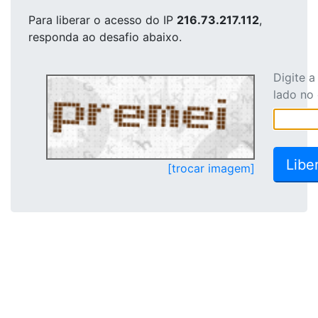
Para liberar o acesso
do IP
216.73.217.112
,
responda ao desafio abaixo.
Digite 
lado no
[trocar imagem]